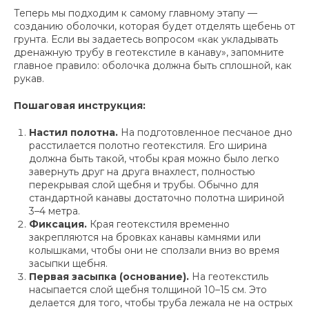
Теперь мы подходим к самому главному этапу —
созданию оболочки, которая будет отделять щебень от
грунта. Если вы задаетесь вопросом «как укладывать
дренажную трубу в геотекстиле в канаву», запомните
главное правило: оболочка должна быть сплошной, как
рукав.
Пошаговая инструкция:
Настил полотна.
На подготовленное песчаное дно
расстилается полотно геотекстиля. Его ширина
должна быть такой, чтобы края можно было легко
завернуть друг на друга внахлест, полностью
перекрывая слой щебня и трубы. Обычно для
стандартной канавы достаточно полотна шириной
3–4 метра.
Фиксация.
Края геотекстиля временно
закрепляются на бровках канавы камнями или
колышками, чтобы они не сползали вниз во время
засыпки щебня.
Первая засыпка (основание).
На геотекстиль
насыпается слой щебня толщиной 10–15 см. Это
делается для того, чтобы труба лежала не на острых