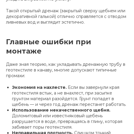
Такой открытый дренаж (закрытый сверху щебнем или
декоративной галькой) отлично справляется с отводом
ливневых вод и выглядит эстетично.
Главные ошибки при
монтаже
Даже зная теорию, как укладывать дренажную трубу в
геотекстиле в канаву, многие допускают типичные
промахи:
Экономия на нахлесте.
Если вы завернули края
геотекстиля встык, а не внахлест, при засыпке
грунтом материал разойдется. Грунт попадет в
щебень — и через год дренаж перестанет работать.
Использование некачественного щебня.
Доломитовый или известняковый щебень
разрушается в воде, превращаясь в глину, которая
забивает поры геотекстиля.
Неправильная плотность.
Слишком тонкий