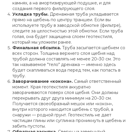
камнях, а на амортизирующей подушке, и для
создания первого фильтрующего слоя.
Укладка трубы.
Дренажная труба укладывается
прямо на щебень по центру траншеи. Если вы
используете трубу в заводской обмотке (фильтре),
следите за целостностью этой обмотки. Если труба
голая, она будет защищена слоем геотекстиля,
который мы уложили ранее.
Финальная обсыпка.
Труба засыпается щебнем со
всех сторон. Толщина верхнего слоя щебня над
трубой должна составлять не менее 20–30 см. Это
так называемое "тело" дренажа — именно здесь
будет скапливаться вода перед тем, как попасть в
трубу.
Заворачивание «кокона».
Самый ответственный
момент. Края геотекстиля аккуратно
заворачиваются поверх слоя щебня. Они должны
перекрывать друг друга минимум на 20–30 см.
Получается своеобразный мешок или «кокон»,
внутри которого находится щебень с трубой, а
снаружи — родной грунт. Геотекстиль не дает
частицам глины или суглинка проникнуть в щебень и
забить пустоты.
Обратная засыпка.
Сверху на завернутый