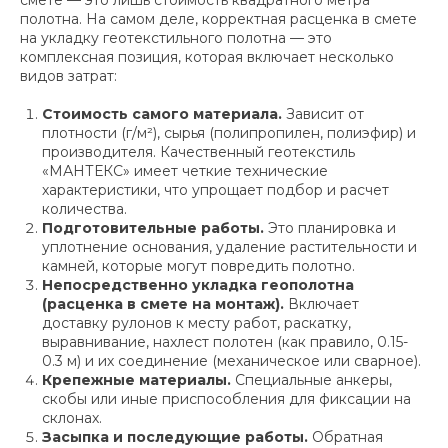
смете — это лишь стоимость квадратного метра
полотна. На самом деле, корректная расценка в смете
на укладку геотекстильного полотна — это
комплексная позиция, которая включает несколько
видов затрат:
Стоимость самого материала.
Зависит от
плотности (г/м²), сырья (полипропилен, полиэфир) и
производителя. Качественный геотекстиль
«МАНТЕКС» имеет четкие технические
характеристики, что упрощает подбор и расчет
количества.
Подготовительные работы.
Это планировка и
уплотнение основания, удаление растительности и
камней, которые могут повредить полотно.
Непосредственно укладка геополотна
(расценка в смете на монтаж).
Включает
доставку рулонов к месту работ, раскатку,
выравнивание, нахлест полотен (как правило, 0.15-
0.3 м) и их соединение (механическое или сварное).
Крепежные материалы.
Специальные анкеры,
скобы или иные приспособления для фиксации на
склонах.
Засыпка и последующие работы.
Обратная