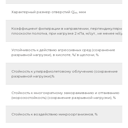
Характерный размер отверстий Qׁׁ₉₀, мкм
Коэффициент фильтрации в направлении, перпендикулярном
плоскости полотна, при нагрузке 2 кПа, м/сут., не менее м/cут.
Устойчивость к действию агрессивных сред (сохранение
разрывной нагрузки), в кислоте, %/ в щелочи, %
Стойкость к ультрафиолетовому облучению (сохранение
разрывной нагрузки),%
Стойкость к многократному замораживанию и оттаиванию
(морозостойкость) (сохранение разрывной нагрузки), %
Стойкость к воздействию микроорганизмов, %