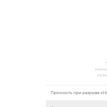
компле
ухудш
Прочность при разрыве кН