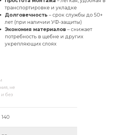
Простота монтажа
– легкая, удобная в
транспортировке и укладке
Долговечность
– срок службы до 50+
лет (при наличии УФ-защиты)
Экономия материалов
– снижает
потребность в щебне и других
укрепляющих слоях
и
ния, не
 и без
140