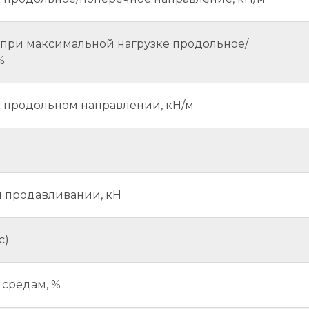
при максимальной нагрузке продольное/
%
в продольном направлении, кН/м
м продавливании, кН
с)
 средам, %