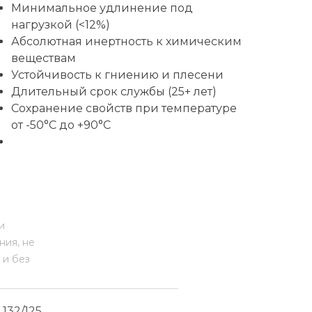
Минимальное удлинение под
нагрузкой (<12%)
Абсолютная инертность к химическим
веществам
Устойчивость к гниению и плесени
Длительный срок службы (25+ лет)
Сохранение свойств при температуре
от -50°C до +90°C
и
ния, не
 и без
132/125