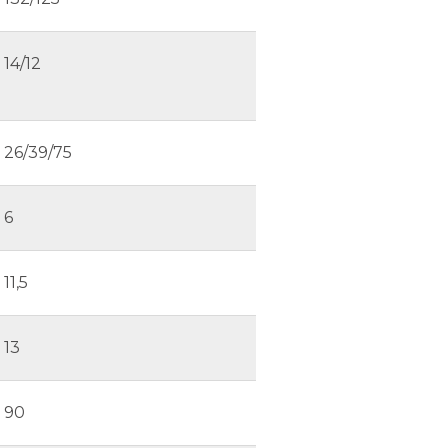
14/12
26/39/75
6
11,5
13
90