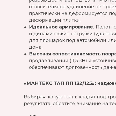
разрыв достигает 132/125 кН/м в 
относительное удлинение не превы
практически не деформируется по
деформации плитки.
Идеальное армирование.
Полотно
и динамические нагрузки (ударная
для площадок под автомобили или
дома.
Высокая сопротивляемость повр
продавливании (11,5 кН) и устойчив
обеспечивают долговечность даже 
«МАНТЕКС ТАП ПП 132/125»: надежн
Выбирая, какую ткань кладут под тр
результата, обратите внимание на т