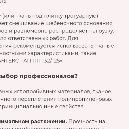
ль.
 (или ткань под плитку тротуарную)
щает смешивание щебеночного основания
ков и равномерно распределяет нагрузку.
ля ответственных работ. Для
ытия рекомендуется использовать тканые
остными характеристиками, такие
НТЕКС ТАП ПП 132/125».
 выбор профессионалов?
аных иглопробивных материалов, тканое
очного переплетения полипропиленовых
 принципиально иные свойства:
нимальном растяжении.
Прочность на